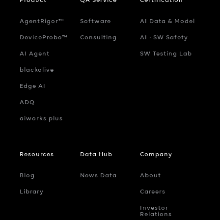
AgentRigor™
Software
AI Data & Model
DeviceProbe™
Consulting
AI ‧ SW Safety
AI Agent
SW Testing Lab
blackolive
Edge AI
ADQ
aiworks plus
Resources
Data Hub
Company
Blog
News Data
About
Library
Careers
Investor
Relations