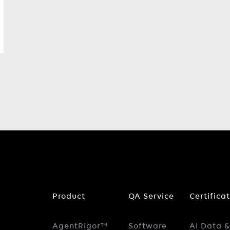
Product
QA Service
Certifica
AgentRigor™
Software
AI Data &