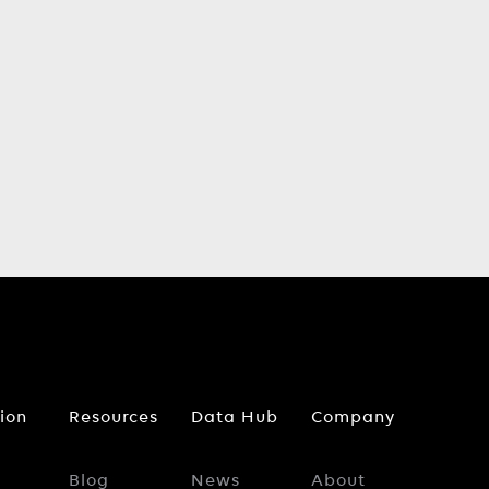
tion
Resources
Data Hub
Company
Blog
News
About