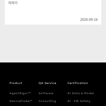
이야기
2020-09-16
Product
QA Service
Certification
AgentRigor™
Software
AI Data & Model
DeviceProbe™
Consulting
AI ‧ SW Safety