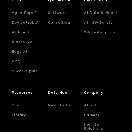
AgentRigor™
Software
AI Data & Model
DeviceProbe™
Consulting
AI ‧ SW Safety
AI Agent
SW Testing Lab
blackolive
Edge AI
ADQ
aiworks plus
Resources
Data Hub
Company
Blog
News Data
About
Library
Careers
Investor
Relations