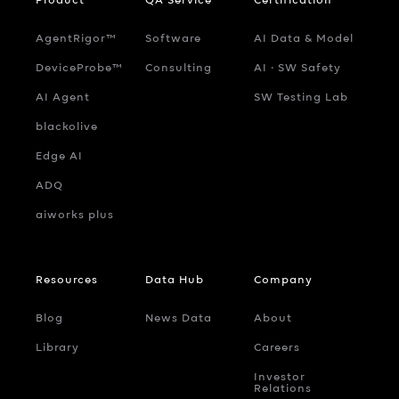
AgentRigor™
Software
AI Data & Model
DeviceProbe™
Consulting
AI ‧ SW Safety
AI Agent
SW Testing Lab
blackolive
Edge AI
ADQ
aiworks plus
Resources
Data Hub
Company
Blog
News Data
About
Library
Careers
Investor
Relations