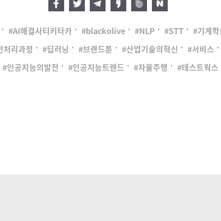
,
,
,
,
,
AI해결사티키타카
blackolive
NLP
STT
기계학
,
,
,
,
,
전처리과정
딥러닝
브랜드툰
산업기술의혁신
서비스
,
,
,
인공지능의발전
인공지능트렌드
자율주행
테스트웍스