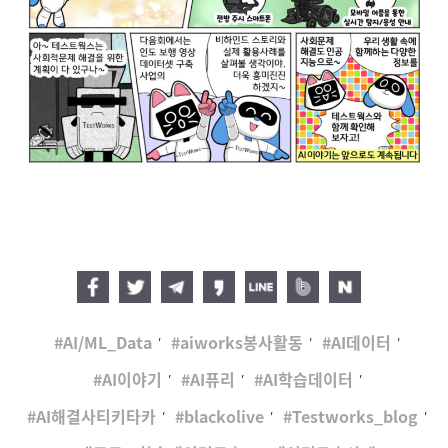
,
,
,
AI/ML_Data
aiworks봉사활동
AI데이터
,
,
,
AI이야기
AI퓨리
AI학습데이터
,
,
,
AI해결사티키타카
blackolive
Testworks_blog
,
,