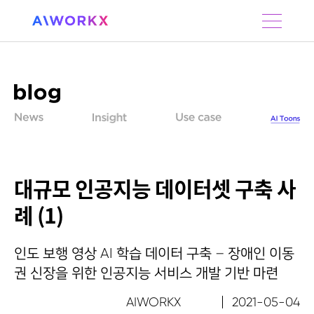
S
k
i
p
t
o
c
o
n
t
e
n
대규모 인공지능 데이터셋 구축 사
t
례 (1)
인도 보행 영상 AI 학습 데이터 구축 – 장애인 이동
권 신장을 위한 인공지능 서비스 개발 기반 마련
AIWORKX
2021-05-04