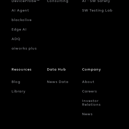
DeviceProbe™
Consulting
AI ‧ SW Safety
AI Agent
SW Testing Lab
blackolive
Edge AI
ADQ
aiworks plus
Resources
Data Hub
Company
Blog
News Data
About
Library
Careers
Investor
Relations
News