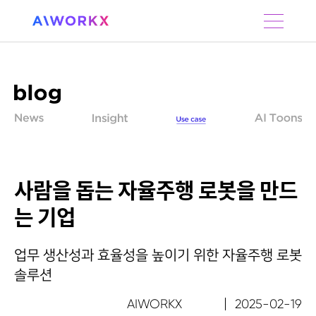
S
k
i
p
t
o
c
o
n
t
e
n
사람을 돕는 자율주행 로봇을 만드
t
는 기업
업무 생산성과 효율성을 높이기 위한 자율주행 로봇
솔루션
AIWORKX
2025-02-19