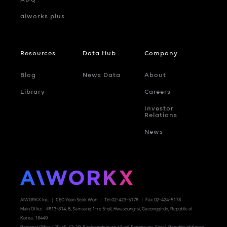
aiworks plus
Resources
Data Hub
Company
Blog
News Data
About
Library
Careers
Investor
Relations
News
AIWORKX Inc.
CEO Yoon Seok Won
Tel 02-423-5178
Fax 02-424-5178
Main Office : #813-814, 6, Samsung 1-ro 5-gil, Hwaseong-si, Gyeonggi-do, Republic of
Korea. 18449