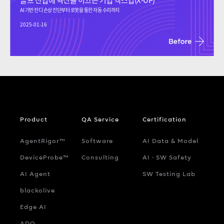
AI 기반 잔디 손상 진단부터 로봇을 통한 자동 수리까지
2025-01-16
Product
QA Service
Certification
AgentRigor™
Software
AI Data & Model
DeviceProbe™
Consulting
AI ‧ SW Safety
AI Agent
SW Testing Lab
blackolive
Edge AI
ADQ