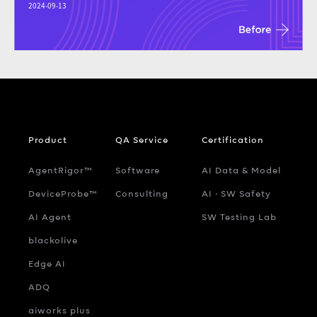
2024-09-13
Product
QA Service
Certification
AgentRigor™
Software
AI Data & Model
DeviceProbe™
Consulting
AI ‧ SW Safety
AI Agent
SW Testing Lab
blackolive
Edge AI
ADQ
aiworks plus