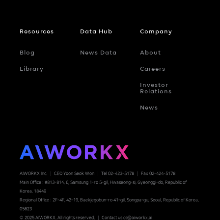
Resources
Data Hub
Company
Blog
News Data
About
Library
Careers
Investor
Relations
News
AIWORKX Inc.
CEO Yoon Seok Won
Tel 02-423-5178
Fax 02-424-5178
Main Office : #813-814, 6, Samsung 1-ro 5-gil, Hwaseong-si, Gyeonggi-do, Republic of
Korea. 18449
Regional Office : 2F-4F, 42-19, Baekjegobun-ro 41-gil, Songpa-gu, Seoul, Republic of Korea.
05623
© 2025 AIWORKX. All rights reserved.
Contact us cs@aiworkx.ai