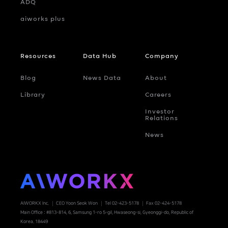
ADQ
aiworks plus
Resources
Data Hub
Company
Blog
News Data
About
Library
Careers
Investor
Relations
News
AIWORKX Inc.
CEO Yoon Seok Won
Tel 02-423-5178
Fax 02-424-5178
Main Office : #813-814, 6, Samsung 1-ro 5-gil, Hwaseong-si, Gyeonggi-do, Republic of
Korea. 18449