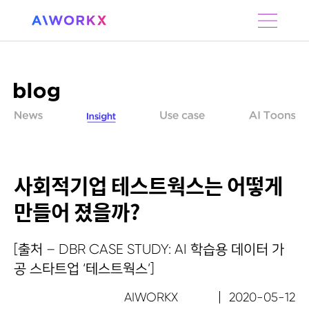
S
k
i
p
t
o
c
o
n
t
e
n
사회적기업 테스트웍스는 어떻게
t
만들어 졌을까?
[출처 – DBR CASE STUDY: AI 학습용 데이터 가
공 스타트업 ‘테스트웍스’]
AIWORKX
2020-05-12