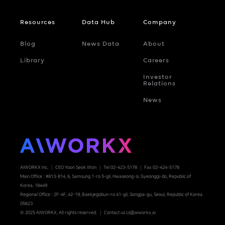
Resources
Data Hub
Company
Blog
News Data
About
Library
Careers
Investor
Relations
News
AIWORKX Inc.
CEO Yoon Seok Won
Tel 02-423-5178
Fax 02-424-5178
Main Office : #813-814, 6, Samsung 1-ro 5-gil, Hwaseong-si, Gyeonggi-do, Republic of
Korea. 18449
Regional Office : 2F-4F, 42-19, Baekjegobun-ro 41-gil, Songpa-gu, Seoul, Republic of Korea.
05623
© 2025 AIWORKX. All rights reserved.
Contact us cs@aiworkx.ai