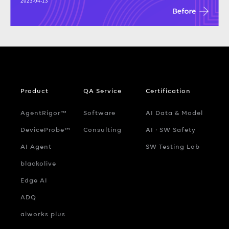
2023-04-13
Product
QA Service
Certification
AgentRigor™
Software
AI Data & Model
DeviceProbe™
Consulting
AI ‧ SW Safety
AI Agent
SW Testing Lab
blackolive
Edge AI
ADQ
aiworks plus