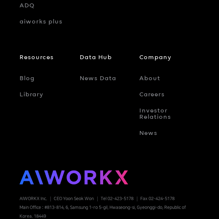
ADQ
aiworks plus
Resources
Data Hub
Company
Blog
News Data
About
Library
Careers
Investor
Relations
News
AIWORKX Inc.
CEO Yoon Seok Won
Tel 02-423-5178
Fax 02-424-5178
Main Office : #813-814, 6, Samsung 1-ro 5-gil, Hwaseong-si, Gyeonggi-do, Republic of
Korea. 18449