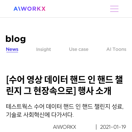
S
k
i
p
t
o
c
o
n
t
e
n
[수어 영상 데이터 핸드 인 핸드 챌
t
린지 그 현장속으로] 행사 소개
테스트웍스 수어 데이터 핸드 인 핸드 챌린지 성료,
기술로 사회혁신에 다가서다.
AIWORKX
2021-01-19