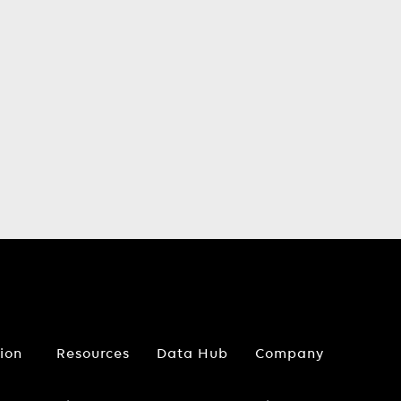
tion
Resources
Data Hub
Company