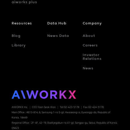
aiworks plus
Resources
Data Hub
Company
Blog
News Data
About
Library
Careers
Investor
Relations
News
AIWORKX Inc.
CEO Yoon Seok Won
Tel 02-423-5178
Fax 02-424-5178
Main Office : #813-814, 6, Samsung 1-ro 5-gil, Hwaseong-si, Gyeonggi-do, Republic of
Korea. 18449
Regional Office : 2F-4F, 42-19, Baekjegobun-ro 41-gil, Songpa-gu, Seoul, Republic of Korea.
05623