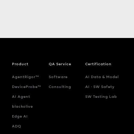
Product
QA Service
Certification
AgentRigor™
Software
AI Data & Model
DeviceProbe™
Consulting
AI ‧ SW Safety
AI Agent
SW Testing Lab
blackolive
Edge AI
ADQ