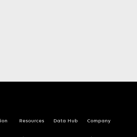
tion
Resources
Data Hub
Company