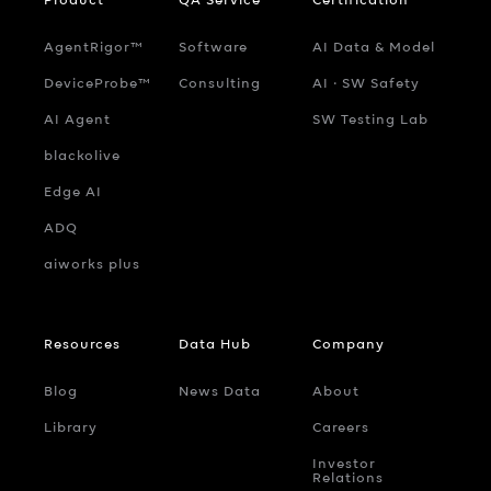
AgentRigor™
Software
AI Data & Model
DeviceProbe™
Consulting
AI ‧ SW Safety
AI Agent
SW Testing Lab
blackolive
Edge AI
ADQ
aiworks plus
Resources
Data Hub
Company
Blog
News Data
About
Library
Careers
Investor
Relations