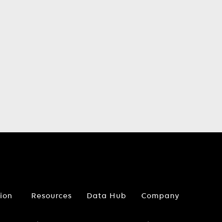
tion
Resources
Data Hub
Company