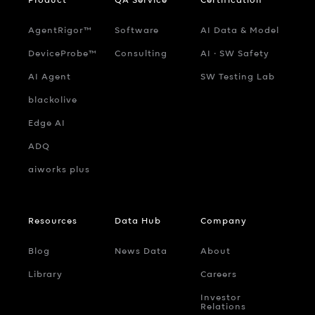
AgentRigor™
Software
AI Data & Model
DeviceProbe™
Consulting
AI ‧ SW Safety
AI Agent
SW Testing Lab
blackolive
Edge AI
ADQ
aiworks plus
Resources
Data Hub
Company
Blog
News Data
About
Library
Careers
Investor
Relations