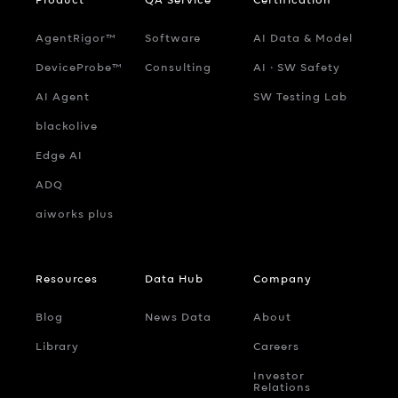
AgentRigor™
Software
AI Data & Model
DeviceProbe™
Consulting
AI ‧ SW Safety
AI Agent
SW Testing Lab
blackolive
Edge AI
ADQ
aiworks plus
Resources
Data Hub
Company
Blog
News Data
About
Library
Careers
Investor
Relations