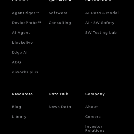
AgentRigor™
Software
AI Data & Model
DeviceProbe™
Consulting
AI ‧ SW Safety
AI Agent
SW Testing Lab
blackolive
Edge AI
ADQ
aiworks plus
Resources
Data Hub
Company
Blog
News Data
About
Library
Careers
Investor
Relations