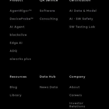
Product
QA Service
Certification
AgentRigor™
Software
AI Data & Model
DeviceProbe™
Consulting
AI ‧ SW Safety
AI Agent
SW Testing Lab
blackolive
Edge AI
ADQ
aiworks plus
Resources
Data Hub
Company
Blog
News Data
About
Library
Careers
Investor
Relations