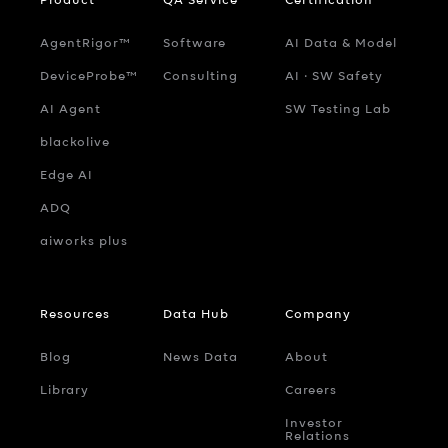
AgentRigor™
Software
AI Data & Model
DeviceProbe™
Consulting
AI ‧ SW Safety
AI Agent
SW Testing Lab
blackolive
Edge AI
ADQ
aiworks plus
Resources
Data Hub
Company
Blog
News Data
About
Library
Careers
Investor
Relations