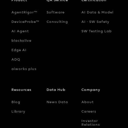
AgentRigor™
Software
AI Data & Model
DeviceProbe™
Consulting
AI ‧ SW Safety
AI Agent
SW Testing Lab
blackolive
Edge AI
ADQ
aiworks plus
Resources
Data Hub
Company
Blog
News Data
About
Library
Careers
Investor
Relations