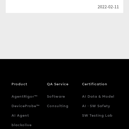
2022-02-11
Product
QA Service
Certification
AgentRigor™
Software
AI Data & Model
DeviceProbe™
Consulting
AI ‧ SW Safety
AI Agent
SW Testing Lab
blackolive