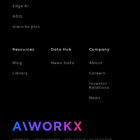
Edge AI
ADQ
aiworks plus
Resources
Data Hub
Company
Blog
News Data
About
Library
Careers
Investor
Relations
News
AIWORKX Inc.
CEO Yoon Seok Won
Tel 02-423-5178
Fax 02-424-5178