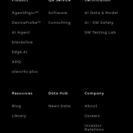
AgentRigor™
Software
AI Data & Model
DeviceProbe™
Consulting
AI ‧ SW Safety
AI Agent
SW Testing Lab
blackolive
Edge AI
ADQ
aiworks plus
Resources
Data Hub
Company
Blog
News Data
About
Library
Careers
Investor
Relations