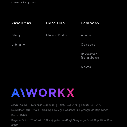
aiworks plus
Resources
Data Hub
Company
Blog
News Data
About
Library
Careers
Investor
Relations
News
AIWORKX Inc.
CEO Yoon Seok Won
Tel 02-423-5178
Fax 02-424-5178
Main Office : #813-814, 6, Samsung 1-ro 5-gil, Hwaseong-si, Gyeonggi-do, Republic of
Korea. 18449
Regional Office : 2F-4F, 42-19, Baekjegobun-ro 41-gil, Songpa-gu, Seoul, Republic of Korea.
05623