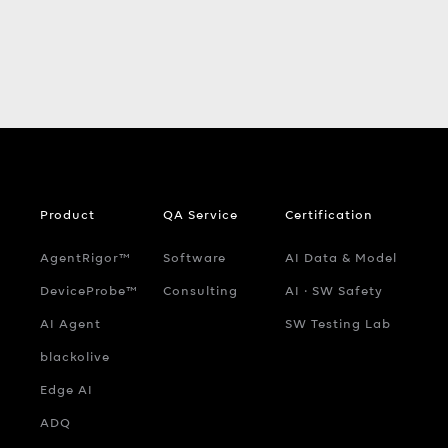
Product
QA Service
Certification
AgentRigor™
Software
AI Data & Model
DeviceProbe™
Consulting
AI ‧ SW Safety
AI Agent
SW Testing Lab
blackolive
Edge AI
ADQ