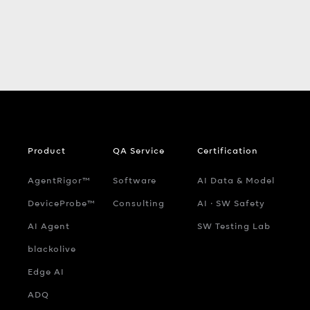
Product
QA Service
Certification
AgentRigor™
Software
AI Data & Model
DeviceProbe™
Consulting
AI ‧ SW Safety
AI Agent
SW Testing Lab
blackolive
Edge AI
ADQ