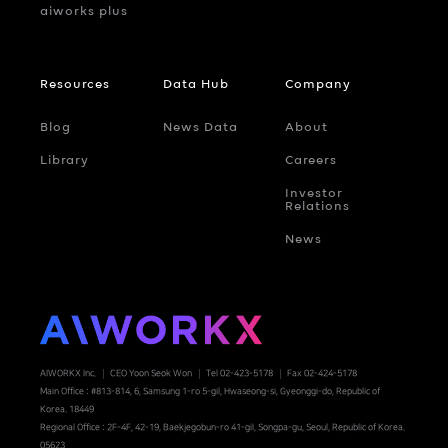
aiworks plus
Resources
Data Hub
Company
Blog
News Data
About
Library
Careers
Investor
Relations
News
AIWORKX Inc.
CEO Yoon Seok Won
Tel 02-423-5178
Fax 02-424-5178
Main Office : #813-814, 6, Samsung 1-ro 5-gil, Hwaseong-si, Gyeonggi-do, Republic of
Korea. 18449
Regional Office : 2F-4F, 42-19, Baekjegobun-ro 41-gil, Songpa-gu, Seoul, Republic of Korea.
05623