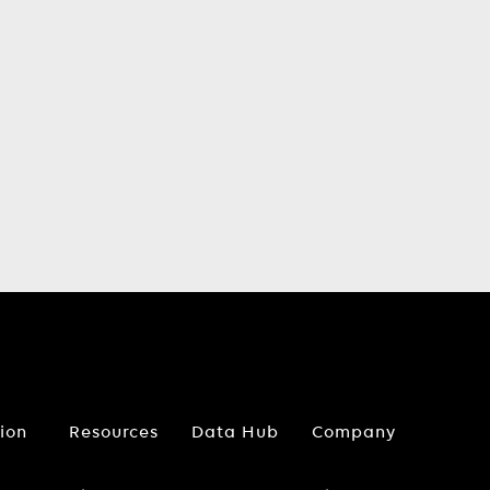
tion
Resources
Data Hub
Company