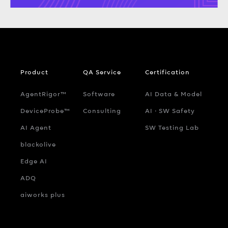
Product
QA Service
Certification
AgentRigor™
Software
AI Data & Model
DeviceProbe™
Consulting
AI ‧ SW Safety
AI Agent
SW Testing Lab
blackolive
Edge AI
ADQ
aiworks plus