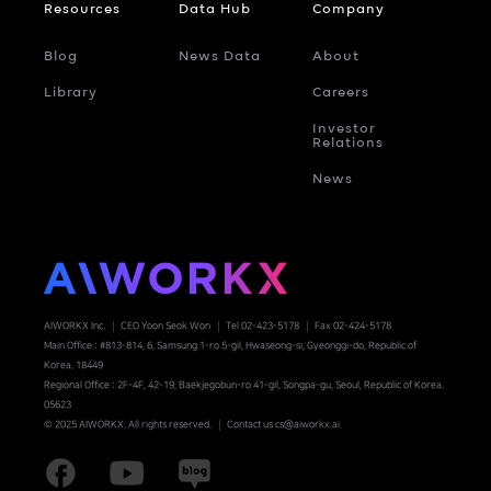
Resources
Data Hub
Company
Blog
News Data
About
Library
Careers
Investor
Relations
News
AIWORKX Inc.
CEO Yoon Seok Won
Tel 02-423-5178
Fax 02-424-5178
Main Office : #813-814, 6, Samsung 1-ro 5-gil, Hwaseong-si, Gyeonggi-do, Republic of
Korea. 18449
Regional Office : 2F-4F, 42-19, Baekjegobun-ro 41-gil, Songpa-gu, Seoul, Republic of Korea.
05623
© 2025 AIWORKX. All rights reserved.
Contact us cs@aiworkx.ai