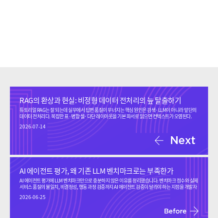
RAG의 환상과 현실: 비정형 데이터 전처리의 늪 탈출하기
튜토리얼 RAG는 잘 되는데 실무에서 답변 품질이 무너지는 핵심 원인은 검색·LLM이 아니라 앞단의
데이터 전처리다. 복잡한 표·병합 셀·다단 레이아웃을 기본 파서로 읽으면 컨텍스트가 오염된다.
AIWORKX는 Elements Tagging과 표 직렬화로 동일 조건에서 RAG 정답률을 40%→100%로
2026-07-14
끌어올렸다.
AI 에이전트 평가, 왜 기존 LLM 벤치마크로는 부족한가
AI 에이전트 평가에 LLM 벤치마크만으로 충분하지 않은 이유를 정리했습니다. 벤치마크 점수와 실제
서비스 품질의 불일치, 비결정성, 행동 과정 검증까지 AI 에이전트 검증이 달라야 하는 지점을 개발자
관점에서 살펴봅니다.
2026-06-25