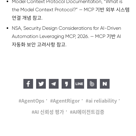
Model Context Protocol Documentation, “What is
the Model Context Protocol?” — MCP 기반 외부 시스템
연결 개념 참고.
NSA, Security Design Considerations for AI-Driven
Automation Leveraging MCP, 2026. — MCP 기반 AI
자동화 보안 고려사항 참고.
,
,
,
AgentOps
AgentRigor
ai reliability
,
AI 신뢰성 평가
AI에이전트검증