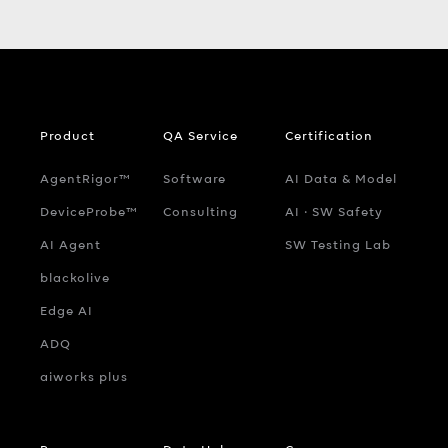
Product
QA Service
Certification
AgentRigor™
Software
AI Data & Model
DeviceProbe™
Consulting
AI ‧ SW Safety
AI Agent
SW Testing Lab
blackolive
Edge AI
ADQ
aiworks plus