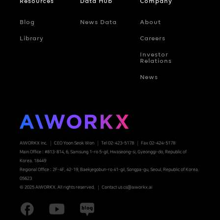
Resources
Data Hub
Company
Blog
News Data
About
Library
Careers
Investor
Relations
News
AIWORKX Inc.
CEO Yoon Seok Won
Tel 02-423-5178
Fax 02-424-5178
Main Office : #813-814, 6, Samsung 1-ro 5-gil, Hwaseong-si, Gyeonggi-do, Republic of
Korea. 18449
Regional Office : 2F-4F, 42-19, Baekjegobun-ro 41-gil, Songpa-gu, Seoul, Republic of Korea.
05623
© 2025 AIWORKX. All rights reserved.
Contact us cs@aiworkx.ai