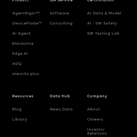
AgentRigor™
Software
AI Data & Model
DeviceProbe™
Consulting
AI ‧ SW Safety
AI Agent
SW Testing Lab
blackolive
Edge AI
ADQ
aiworks plus
Resources
Data Hub
Company
Blog
News Data
About
Library
Careers
Investor
Relations